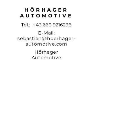
HÖRHAGER
AUTOMOTIVE
Tel.: +
43
660 9216296
E-Mail:
sebastian@hoerhager-
automotive.com
Hörhager
Automotive
GmbH
Waldstraße 1b
4542 Nußbach
© 2024 Hörhager
Automotive.
Impressum &
Datenschutz