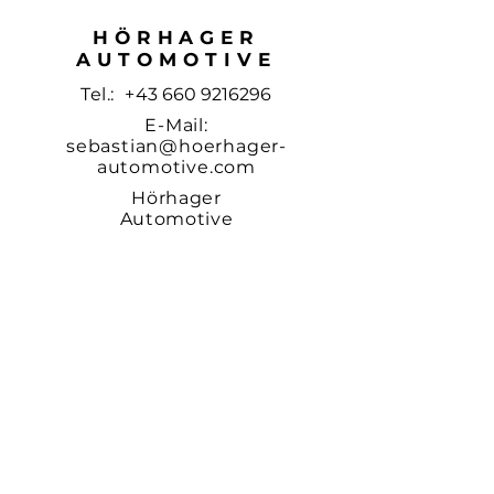
HÖRHAGER
AUTOMOTIVE
Tel.: +
43
660 9216296
E-Mail:
sebastian@hoerhager-
automotive.com
Hörhager
Automotive
GmbH
Waldstraße 1b
4542 Nußbach
© 2024 Hörhager
Automotive.
Impressum &
Datenschutz